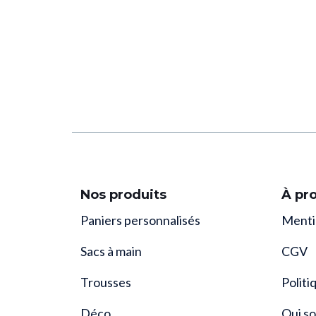
Nos produits
À pr
Paniers personnalisés
Menti
Sacs à main
CGV
Trousses
Politi
Déco
Qui s